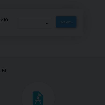
сию
Скачать
лы