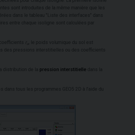
écifiées pour chaque isoligne. La première isoline
tantes sont introduites de la même manière que les
érées dans le tableau "Liste des interfaces" dans
aires entre chaque isoligne sont calculées par
 coefficients
r
, le poids volumique du sol est
u
s des pressions interstitielles ou des coefficients
a distribution de la
pression interstitielle
dans la
ées dans tous les programmes GEO5 2D à l’aide du