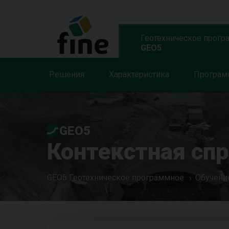
Геотехническое прогр
GEO5
Решения
Характеристика
Програ
GEO5
Контекстная сп
GEO5 Геотехническое программное
Обучени