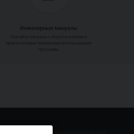
Инженерные мануалы
Скачайте мануалы с теоретическими и
практическими примерами использования
программ.
Authorized Partner Network