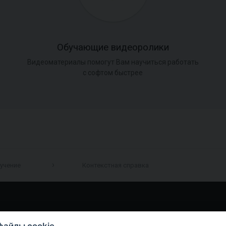
Обучающие видеоролики
Видеоматериалы помогут Вам научиться работать
с софтом быстрее
учение
Контекстная справка
файлы cookie