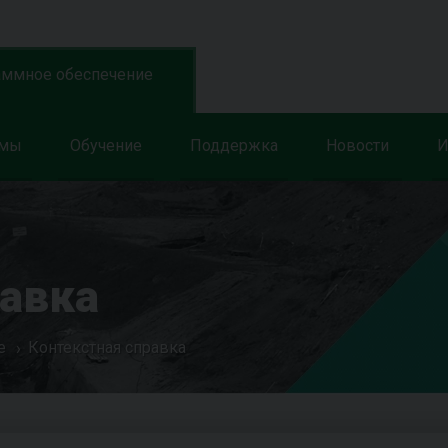
аммное обеспечение
ммы
Обучение
Поддержка
Новости
И
равка
е
Контекстная справка