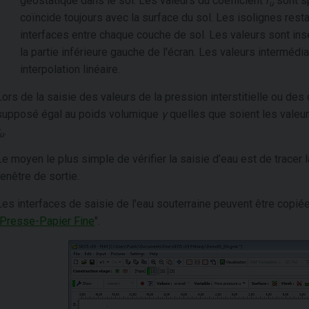
géostatique dans le sol. Les valeurs du coefficient
r
sont sp
u
coïncide toujours avec la surface du sol. Les isolignes res
interfaces entre chaque couche de sol. Les valeurs sont ins
la partie inférieure gauche de l'écran. Les valeurs intermédi
interpolation linéaire.
Lors de la saisie des valeurs de la pression interstitielle ou des
supposé égal au poids volumique
γ
quelles que soient les valeur
.
u
Le moyen le plus simple de vérifier la saisie d’eau est de tracer l
fenêtre de sortie.
Les interfaces de saisie de l'eau souterraine peuvent être copi
Presse-Papier Fine
".