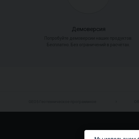
Демоверсия
Попробуйте демоверсии наших продуктов.
Бесплатно. Без ограничений в расчётах.
GEO5 Геотехническое программное
Об
Мы используем 