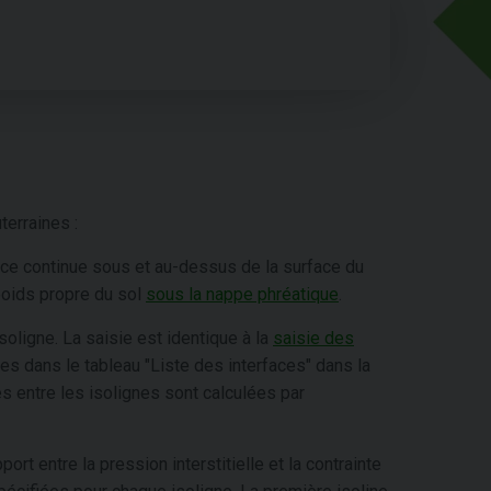
terraines :
ce continue sous et au-dessus de la surface du
poids propre du sol
sous la nappe phréatique
.
soligne. La saisie est identique à la
saisie des
ées dans le tableau "Liste des interfaces" dans la
es entre les isolignes sont calculées par
ort entre la pression interstitielle et la contrainte