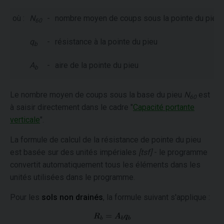
où :
N
-
nombre moyen de coups sous la pointe du pieu
60
q
-
résistance à la pointe du pieu
b
A
-
aire de la pointe du pieu
b
Le nombre moyen de coups sous la base du pieu
N
est
60
à saisir directement dans le cadre "
Capacité portante
verticale
".
La formule de calcul de la résistance de pointe du pieu
est basée sur des unités impériales
[tsf]
- le programme
convertit automatiquement tous les éléments dans les
unités utilisées dans le programme.
Pour les
sols non drainés
, la formule suivant s'applique :