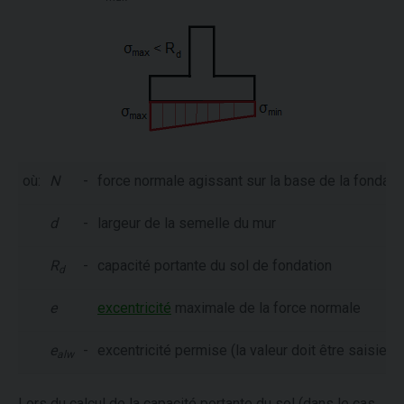
où:
N
-
force normale agissant sur la base de la fondati
d
-
largeur de la semelle du mur
R
-
capacité portante du sol de fondation
d
e
excentricité
maximale de la force normale
e
-
excentricité permise (la valeur doit être saisie d
alw
Lors du calcul de la capacité portante du sol (dans le cas