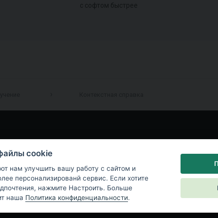
с софтом быстрее
учение
Контекстная справка
файлы cookie
П
ют нам улучшить вашу работу с сайтом и
лее персонализированй сервис. Если хотите
дпочтения, нажмите Настроить. Больше
ит наша
Политика конфиденциальности
.
а конфиденциальности
|
Настройки файлов cookie
|
End User License Ag