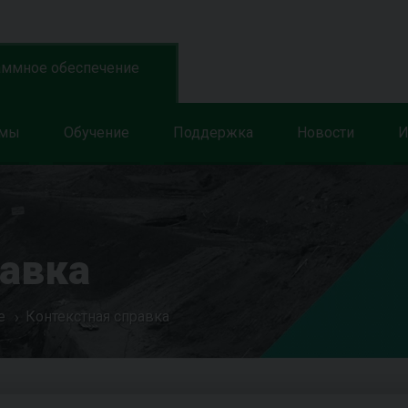
аммное обеспечение
ммы
Обучение
Поддержка
Новости
И
равка
е
Контекстная справка