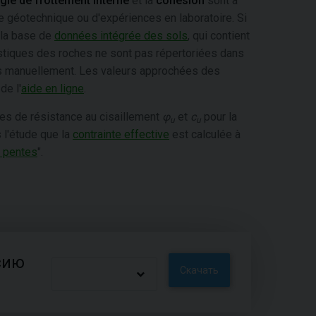
gle de frottement interne
et la
cohésion
sont à
de géotechnique ou d'expériences en laboratoire. Si
 la base de
données intégrée des sols
, qui contient
istiques des roches ne sont pas répertoriées dans
is manuellement. Les valeurs approchées des
de l'
aide en ligne
.
res de résistance au cisaillement
φ
et
c
pour la
u
u
s l'étude que la
contrainte effective
est calculée à
s pentes
".
сию
Скачать