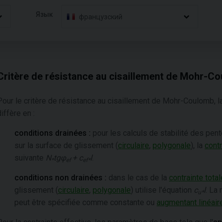
Язык
французский
Critère de résistance au cisaillement de Mohr-C
Pour le critère de résistance au cisaillement de Mohr-Coulomb, l
diffère en :
conditions drainées :
pour les calculs de stabilité des pent
sur la surface de glissement (
circulaire
,
polygonale
), la
contr
suivante
N
tgφ
+ c
l
.
*
ef
ef*
conditions non drainées :
dans le cas de la
contrainte total
glissement (
circulaire
,
polygonale
) utilise l'équation
c
l
. La
u*
peut être spécifiée comme constante ou
augmentant linéair