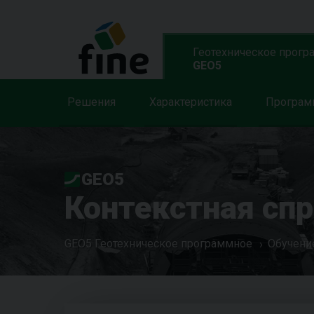
Геотехническое прогр
GEO5
Решения
Характеристика
Програ
GEO5
Контекстная сп
GEO5 Геотехническое программное
Обучени