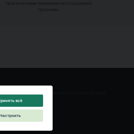
практическими примерами использования
программ.
Authorized Partner Network
ринять всё
Настроить
reement
|
Контакты