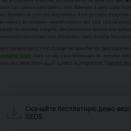
Pour la contrainte effective, les paramètres de base tels que l'
an
saisir. Les valeurs particulières sont obtenues à partir d'une étu
ces données ne sont pas disponibles, il est possible d'exploiter
les valeurs de certaines caractéristiques des sols. Les caractér
la base de données intégrée, ces paramètres doivent être défin
paramètres des roches sont présentées dans la partie théorique 
Dans certains pays, il est d'usage de spécifier les deux paramèt
contrainte totale
. Dans ce cas, il est nécessaire de spécifier dan
l'aide des paramètres
φ
et
c
dans le programme "
Stabilité de
ef
ef
Скачайте бесплатную демо-вер
GEO5.