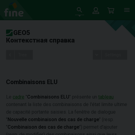
GEO5
Контекстная справка
Tree
Settings
Combinaisons ELU
Le
cadre
"
Combinaisons ELU
" présente un
tableau
contenant la liste des combinaisons de l'état limite ultime
de capacité portante saisies. La fenêtre de dialogue
"
Nouvelle combinaison des cas de charge
" (resp.
"
Combinaison des cas de charge
") permet d'ajouter
(resp. de modifier) des combinaisons ainsi que leurs