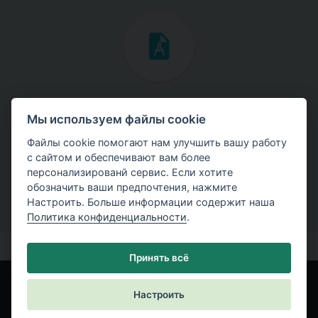
Инженерные мануалы
Мы используем файлы cookie
Скачайте мануалы с теоретическими и практическими
Файлы cookie помогают нам улучшить вашу работу
примерами использования программ.
с сайтом и обеспечивают вам более
персонализированй сервис. Если хотите
обозначить ваши предпочтения, нажмите
Настроить. Больше информации содержит наша
Политика конфиденциальности
.
Принять всё
Настроить
© Fine spol. s r.o.