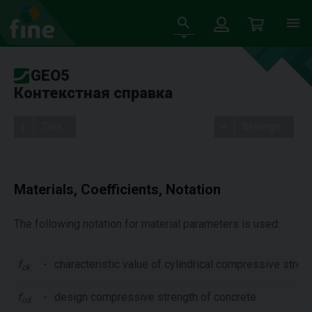
GEO5
Контекстная справка
Tree
Settings
Materials, Coefficients, Notation
The following notation for material parameters is used:
f
-
characteristic value of cylindrical compressive stren
ck
f
-
design compressive strength of concrete
cd