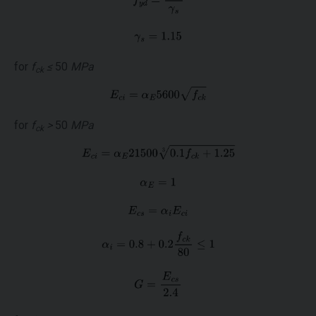
for
f
≤
50
MPa
ck
for
f
>
50
MPa
ck