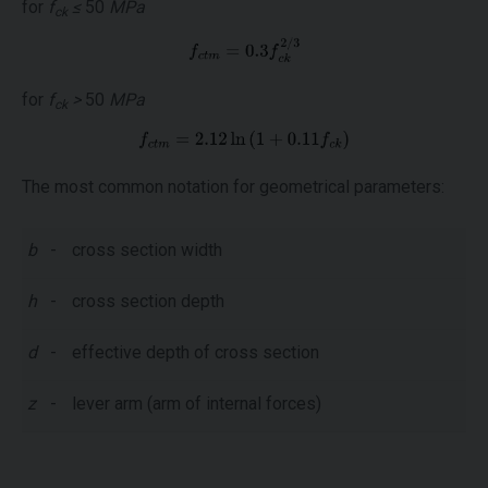
for
f
≤
50
MPa
ck
for
f
>
50
MPa
ck
The most common notation for geometrical parameters:
b
-
cross section width
h
-
cross section depth
d
-
effective depth of cross section
z
-
lever arm (arm of internal forces)