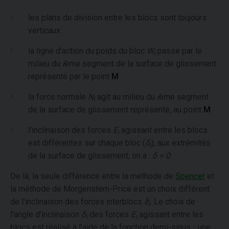
les plans de division entre les blocs sont toujours
verticaux
la ligne d'action du poids du bloc
W
passe par le
i
milieu du
i
ème segment de la surface de glissement
représenté par le point
M
la force normale
N
agit au milieu du
i
ème segment
i
de la surface de glissement représenté, au point
M
l'inclinaison des forces
E
agissant entre les blocs
i
est différentes sur chaque bloc (
δ
), aux extrémités
i
de la surface de glissement, on a :
δ = 0
De là, la seule différence entre la méthode de
Spencer
et
la méthode de Morgenstern-Price est un choix différent
de l'inclinaison des forces interblocs
δ
. Le choix de
i
l'angle d'inclinaison
δ
des forces
E
agissant entre les
i
i
blocs est réalisé à l'aide de la fonction demi-sinus - une