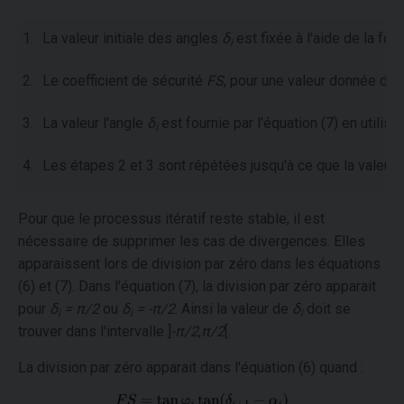
1.
La valeur initiale des angles
δ
est fixée à l'aide de la fon
i
2.
Le coefficient de sécurité
FS
, pour une valeur donnée de
3.
La valeur l'angle
δ
est fournie par l'équation (7) en utilis
i
4.
Les étapes 2 et 3 sont répétées jusqu'à ce que la valeur
Pour que le processus itératif reste stable, il est
nécessaire de supprimer les cas de divergences. Elles
apparaissent lors de division par zéro dans les équations
(6) et (7). Dans l'équation (7), la division par zéro apparait
pour
δ
= π/2
ou
δ
= -π/2
. Ainsi la valeur de
δ
doit se
i
i
i
trouver dans l'intervalle ]
-π/2
,
π/2
[.
La division par zéro apparait dans l'équation (6) quand :