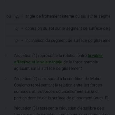
où :
φ
-
angle de frottement interne du sol sur le segmen
i
c
-
cohésion du sol sur le segment de surface de gl
i
α
-
inclinaison du segment de surface de glissement
i
l'équation (1) représente la relation entre
la valeur
effective et la valeur totale
de la force normale
agissant sur la surface de glissement
l'équation (2) correspond à la condition de Mohr-
Coulomb représentant la relation entre les forces
normales et les forces de cisaillement sur une
portion donnée de la surface de glissement (
N
et
T
)
i
i
l'équation (3) représente l'équation d'équilibre des
forces dans la direction normale au
i
ème segment de