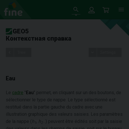
GEO5
Контекстная справка
Tree
Settings
Eau
Le
cadre
"
Eau
" permet, en cliquant sur un des boutons, de
sélectionner le type de nappe. Le type sélectionné est
restitué dans la partie gauche du cadre avec une
illustration graphique des valeurs saisies. Les paramètres
de la nappe (
h
,
h
...) peuvent être édités soit par la saisie
1
2
des valeurs dans les champs de saisie, soit sur le bureau