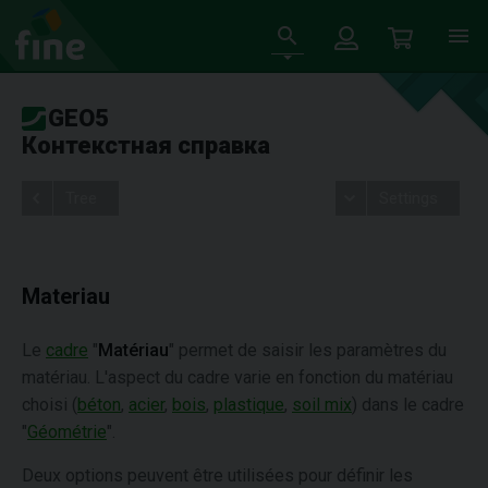
GEO5
Контекстная справка
Tree
Settings
Materiau
Le
cadre
"
Matériau
" permet de saisir les paramètres du
matériau. L'aspect du cadre varie en fonction du matériau
choisi (
béton
,
acier
,
bois
,
plastique
,
soil mix
) dans le cadre
"
Géométrie
".
Deux options peuvent être utilisées pour définir les