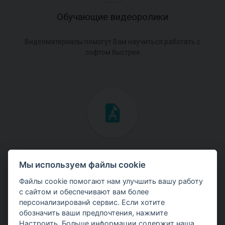
Обучающие видеоролики
Видеоматериалы помогут Вам научиться работать с
софтом быстрее
Инженерные мануалы
Мы используем файлы cookie
Скачайте мануалы с теоретическими и практическими
Файлы cookie помогают нам улучшить вашу работу
примерами использования программ.
с сайтом и обеспечивают вам более
персонализированй сервис. Если хотите
обозначить ваши предпочтения, нажмите
Настроить. Больше информации содержит наша