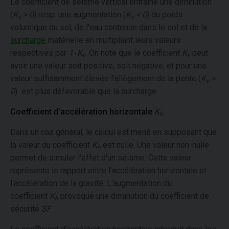
Le coefficient de séisme vertical entraine une diminution
(
K
> 0
) resp. une augmentation (
K
< 0
) du poids
v
v
volumique du sol, de l'eau contenue dans le sol et de la
surcharge
matérielle en multipliant leurs valeurs
respectives par
1- K
. On note que le coefficient
K
peut
v
v
avoir une valeur soit positive, soit négative, et pour une
valeur suffisamment élevée l'allègement de la pente (
K
>
v
0
) est plus défavorable que la surcharge.
Coefficient d'accélération horizontale
K
h
Dans un cas général, le calcul est mené en supposant que
la valeur du coefficient
K
est nulle. Une valeur non-nulle
h
permet de simuler l'effet d'un séisme. Cette valeur
représente le rapport entre l'accélération horizontale et
l'accélération de la gravité. L'augmentation du
coefficient
K
provoque une diminution du coefficient de
h
sécurité
SF
.