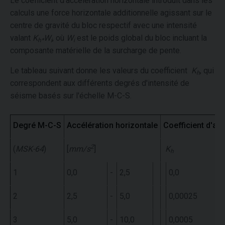
Le coefficient d'accélération horizontale introduit dans les
calculs une force horizontale additionnelle agissant sur le
centre de gravité du bloc respectif avec une intensité
valant
K
W
, où
W
est le poids global du bloc incluant la
h*
i
i
composante matérielle de la surcharge de pente.
Le tableau suivant donne les valeurs du coefficient
K
, qui
h
correspondent aux différents degrés d'intensité de
séisme basés sur l'échelle M-C-S.
Degré M-C-S
Accélération horizontale
Coefficient d'ac
2
(
MSK-64
)
[
mm/s
]
K
h
1
0,0
-
2,5
0,0
2
2,5
-
5,0
0,00025
3
5,0
-
10,0
0,0005