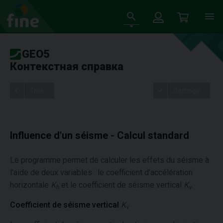
GEO5
Контекстная справка
Tree
Settings
Influence d'un séisme - Calcul standard
Le programme permet de calculer les effets du séisme à
l'aide de deux variables : le coefficient d'accélération
horizontale
K
et le coefficient de séisme vertical
K
.
h
v
Coefficient de séisme vertical
K
v