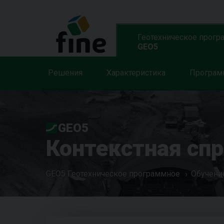
Геотехническое прогр
GEO5
Решения
Характеристика
Програ
GEO5
Контекстная сп
GEO5 Геотехническое программное
Обучени