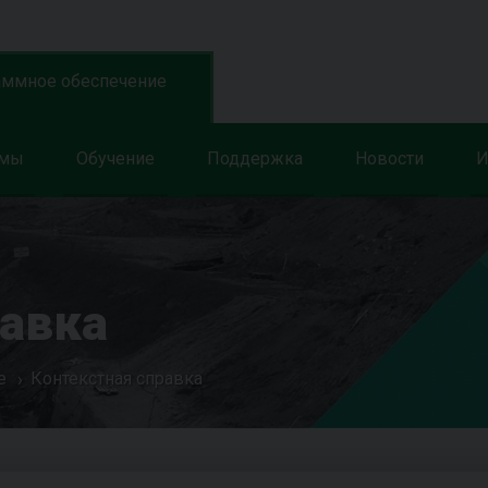
аммное обеспечение
ммы
Обучение
Поддержка
Новости
И
равка
е
Контекстная справка