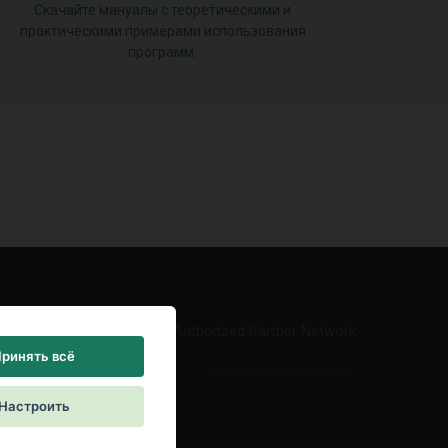
Скачайте мануалы с теоретическими и
практическими примерами использования
программ.
Authorized Partner Network
ринять всё
Настроить
reement
|
Контакты