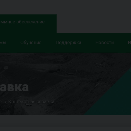
аммное обеспечение
ммы
Обучение
Поддержка
Новости
И
равка
е
Контекстная справка