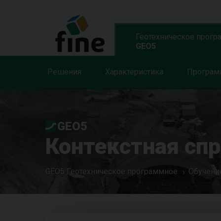
Геотехническое прогр
GEO5
Решения
Характеристика
Програ
GEO5
Контекстная сп
GEO5 Геотехническое программное
Обучени