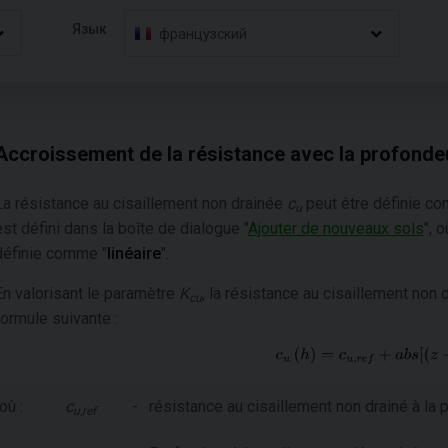
Язык
французский
Accroissement de la résistance avec la profonde
La résistance au cisaillement non drainée
c
peut être définie c
u
est défini dans la boîte de dialogue "
Ajouter de nouveaux sols
", 
définie comme "
linéaire
".
En valorisant le paramètre
K
, la résistance au cisaillement non
cu
formule suivante :
où :
c
-
résistance au cisaillement non drainé à la
u,ref