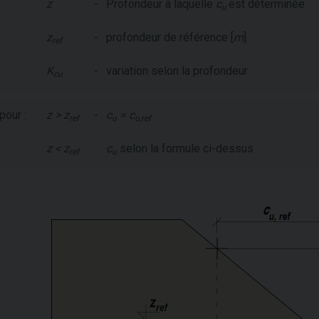
z
-
Profondeur à laquelle
c
est déterminée
u
z
-
profondeur de référence [
m
]
ref
K
-
variation selon la profondeur
cu
pour :
z > z
-
c
= c
ref
u
u,ref
z < z
c
selon la formule ci-dessus
ref
u