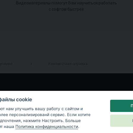
Видеоматериалы помогут Вам научиться работать
с софтом быстрее
учение
Контекстная справка
файлы cookie
П
ют нам улучшить вашу работу с сайтом и
лее персонализированй сервис. Если хотите
дпочтения, нажмите Настроить. Больше
ит наша
Политика конфиденциальности
.
а конфиденциальности
|
Настройки файлов cookie
|
End User License Ag