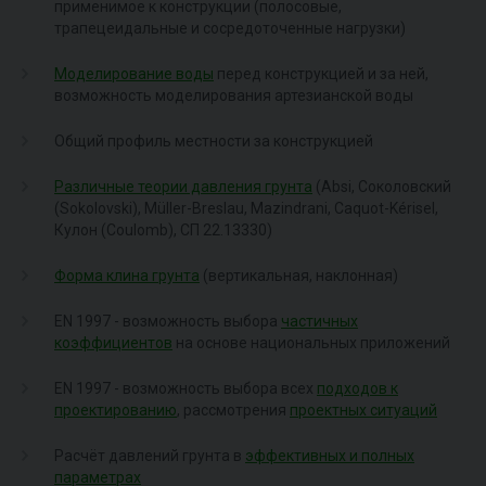
применимое к конструкции (полосовые,
трапецеидальные и сосредоточенные нагрузки)
Моделирование воды
перед конструкцией и за ней,
возможность моделирования артезианской воды
Общий профиль местности за конструкцией
Различные теории давления грунта
(Absi, Соколовский
(Sokolovski), Müller-Breslau, Mazindrani, Caquot-Kérisel,
Кулон (Coulomb), СП 22.13330)
Форма клина грунта
(вертикальная, наклонная)
EN 1997 - возможность выбора
частичных
коэффициентов
на основе национальных приложений
EN 1997 - возможность выбора всех
подходов к
проектированию
, рассмотрения
проектных ситуаций
Расчёт давлений грунта в
эффективных и полных
параметрах