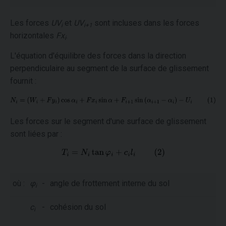
Les forces
UV
et
UV
sont incluses dans les forces
i
i+1
horizontales
Fx
.
i
L'équation d'équilibre des forces dans la direction
perpendiculaire au segment de la surface de glissement
fournit :
Les forces sur le segment d'une surface de glissement
sont liées par :
où :
φ
-
angle de frottement interne du sol
i
c
-
cohésion du sol
i