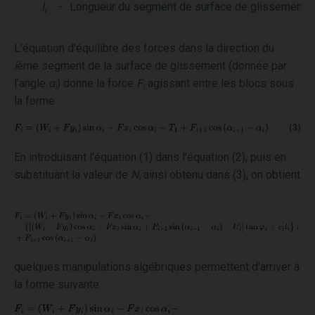
l
-
Longueur du segment de surface de glissement l
i
L'équation d'équilibre des forces dans la direction du
i
ème segment de la surface de glissement (donnée par
l'angle
α
) donne la force
F
agissant entre les blocs sous
i
i
la forme :
En introduisant l'équation (1) dans l'équation (2), puis en
substituant la valeur de
N
ainsi obtenu dans (3), on obtient
i
:
quelques manipulations algébriques permettent d'arriver à
la forme suivante :