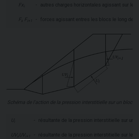
Fx
-
autres charges horizontales agissant sur le b
i
F
,
F
-
forces agissant entres les blocs le long des
i
i+1
Schéma de l'action de la pression interstitielle sur un bloc
U
-
résultante de la pression interstitielle sur u
i
UV
,
UV
-
résultante de la pression interstitielle sur les
i
i+1