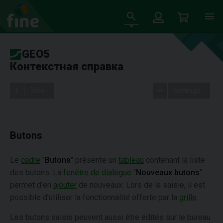
GEO5
Контекстная справка
Tree
Settings
Butons
Le
cadre
"
Butons
" présente un
tableau
contenant la liste
des butons. La
fenêtre de dialogue
"
Nouveaux butons
"
permet d'en
ajouter
de nouveaux. Lors de la saisie, il est
possible d'utiliser la fonctionnalité offerte par la
grille
.
Les butons saisis peuvent aussi être édités sur le bureau