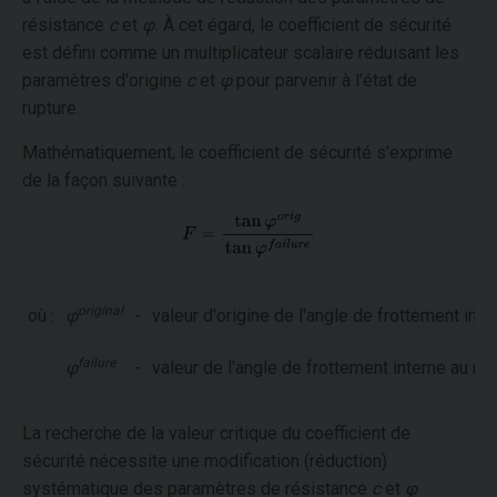
résistance
c
et
φ
.
À cet égard, le coefficient de sécurité
est défini comme un multiplicateur scalaire réduisant les
paramètres d'origine
c
et
φ
pour parvenir à l'état de
rupture.
Mathématiquement, le coefficient de sécurité s'exprime
de la façon suivante :
original
où :
φ
-
valeur d'origine de l'angle de frottement inte
failure
φ
-
valeur de l'angle de frottement interne au m
La recherche de la valeur critique du coefficient de
sécurité nécessite une modification (réduction)
systématique des paramètres de résistance
c
et
φ