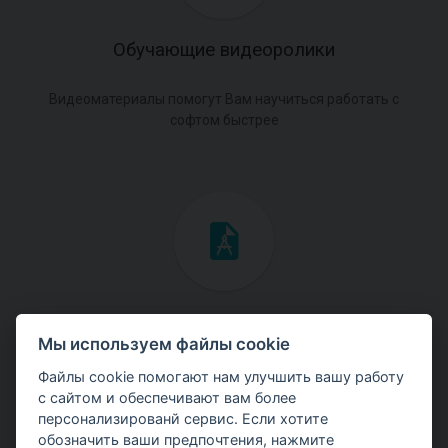
Обучающие видеоролики
Видеоматериалы помогут Вам научиться работать с
софтом быстрее
Инженерные мануалы
Мы используем файлы cookie
Скачайте мануалы с теоретическими и практическими
Файлы cookie помогают нам улучшить вашу работу
примерами использования программ.
с сайтом и обеспечивают вам более
персонализированй сервис. Если хотите
обозначить ваши предпочтения, нажмите