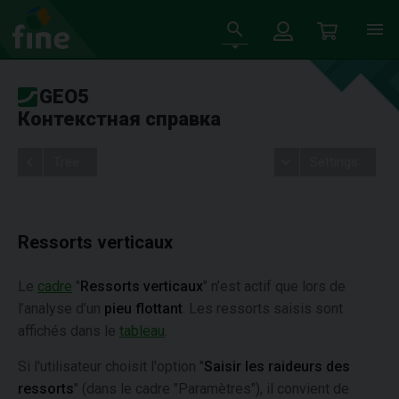
GEO5
Контекстная справка
Tree
Settings
Ressorts verticaux
Le
cadre
"
Ressorts verticaux
" n’est actif que lors de
l’analyse d’un
pieu flottant
. Les ressorts saisis sont
affichés dans le
tableau
.
Si l'utilisateur choisit l'option "
Saisir les raideurs des
ressorts
" (dans le cadre "Paramètres"), il convient de