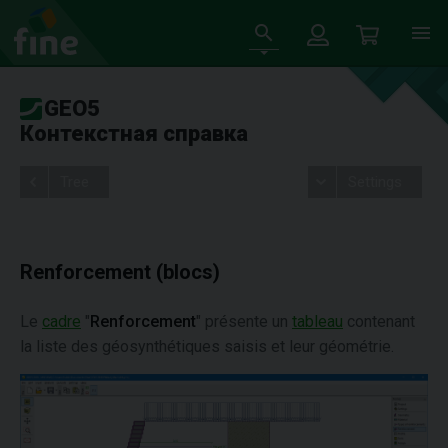
GEO5
Контекстная справка
Tree
Settings
Renforcement (blocs)
Le
cadre
"
Renforcement
" présente un
tableau
contenant
la liste des géosynthétiques saisis et leur géométrie.