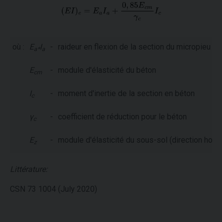
où :
E
I
-
raideur en flexion de la section du micropieu
a*
a
E
-
module d'élasticité du béton
cm
I
-
moment d'inertie de la section en béton
c
γ
-
coefficient de réduction pour le béton
c
E
-
module d'élasticité du sous-sol (direction horiz
z
Littérature:
CSN 73 1004 (July 2020)