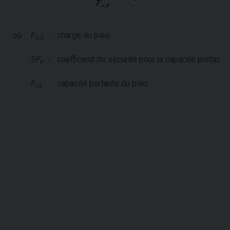
où :
F
-
charge du pieu
s,d
SF
-
coefficient de sécurité pour la capacité portante
b
F
-
capacité portante du pieu
r,d