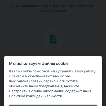
Видеоматериалы помогут Вам научиться работать с
софтом быстрее
Инженерные мануалы
Мы используем файлы cookie
Скачайте мануалы с теоретическими и практическими
Файлы cookie помогают нам улучшить вашу работу
примерами использования программ.
с сайтом и обеспечивают вам более
персонализированй сервис. Если хотите
обозначить ваши предпочтения, нажмите
Настроить. Больше информации содержит наша
Политика конфиденциальности
.