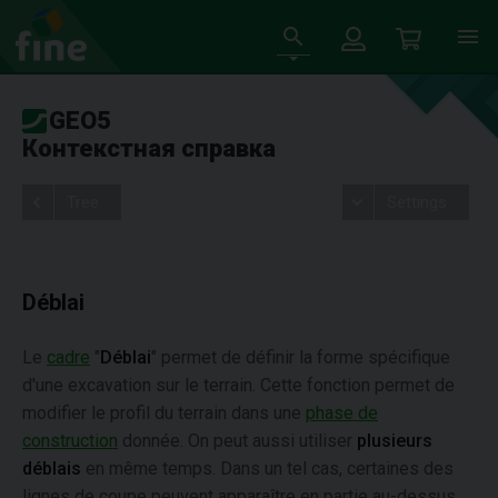
GEO5
Контекстная справка
Tree
Settings
Déblai
Le
cadre
"
Déblai
" permet de définir la forme spécifique
d'une excavation sur le terrain. Cette fonction permet de
modifier le profil du terrain dans une
phase de
construction
donnée. On peut aussi utiliser
plusieurs
déblais
en même temps. Dans un tel cas, certaines des
lignes de coupe peuvent apparaître en partie au-dessus