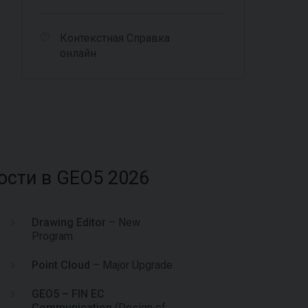
Контекстная Справка
онлайн
сти в GEO5 2026
Drawing Editor
– New
Program
Point Cloud
– Major Upgrade
GEO5 – FIN EC
Communication
(Design of