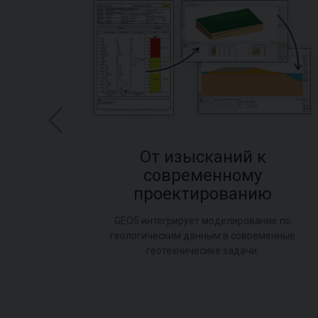
ый
От изысканий к
современному
проектированию
реду
ана
GEO5 интегрирует моделирование по
геологическим данным в современные
геотехничесике задачи.