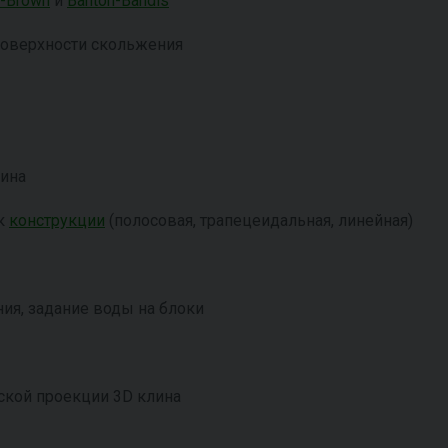
-Brown
и
Banton-Bandis
 поверхности скольжения
лина
 к
конструкции
(полосовая, трапецеидальная, линейная)
ия, задание воды на блоки
ской проекции 3D клина