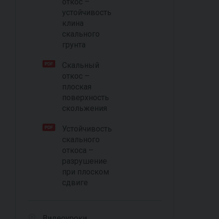
откос –
устойчивость
клина
скального
грунта
Скальный
откос –
плоская
поверхность
скольжения
Устойчивость
скального
откоса –
разрушение
при плоском
сдвиге
Видеоуроки