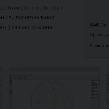
ость скальных откосов и
кой или полигональной
$460
Еже
го (скального) клина.
Преимущ
В пакетах