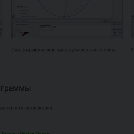
Стереографическая проекция скального клина
3
ограммы
оверхности скольжения