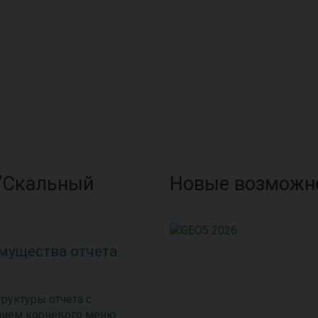
“Скальный
Новые возможно
мущества отчета
труктуры отчета с
нием корневого меню