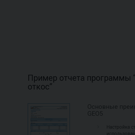
Пример отчета программы 
откос”
Основные преи
GEO5
Настройка с
использова