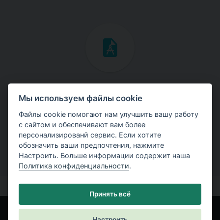
Инженерные мануалы
Мы используем файлы cookie
Скачайте мануалы с теоретическими и практическими
Файлы cookie помогают нам улучшить вашу работу
примерами использования программ.
с сайтом и обеспечивают вам более
персонализированй сервис. Если хотите
обозначить ваши предпочтения, нажмите
Настроить. Больше информации содержит наша
Политика конфиденциальности
.
Принять всё
Настроить