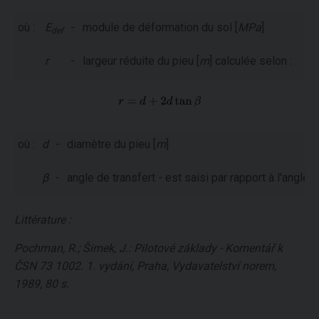
où :
E
-
module de déformation du sol [
MPa
]
def
r
-
largeur réduite du pieu [
m
] calculée selon :
où :
d
-
diamètre du pieu [
m
]
β
-
angle de transfert - est saisi par rapport à l'angle
Littérature :
Pochman, R.; Šimek, J.: Pilotové základy - Komentář k
ČSN 73 1002. 1. vydání, Praha, Vydavatelství norem,
1989, 80 s.