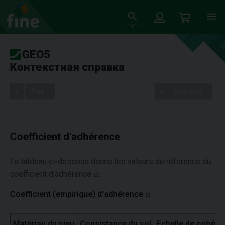
GEO5
Контекстная справка
Tree
Settings
Coefficient d'adhérence
Le tableau ci-dessous donne les valeurs de référence du
coefficient d'adhérence
α
:
Coefficient (empirique) d'adhérence
α
Matériau du pieu
Consistance du sol
Echelle de cohési