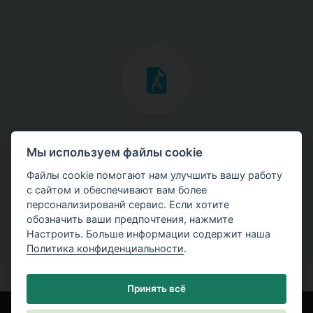
Инженерные мануалы
Мы используем файлы cookie
Скачайте мануалы с теоретическими и практическими
Файлы cookie помогают нам улучшить вашу работу
примерами использования программ.
с сайтом и обеспечивают вам более
персонализированй сервис. Если хотите
обозначить ваши предпочтения, нажмите
Настроить. Больше информации содержит наша
Политика конфиденциальности
.
Принять всё