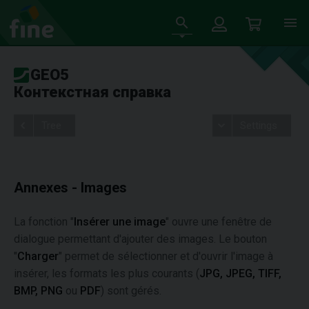
GEO5
Контекстная справка
Tree
Settings
Annexes - Images
La fonction "
Insérer une image
" ouvre une fenêtre de
dialogue permettant d'ajouter des images. Le bouton
"
Charger
" permet de sélectionner et d'ouvrir l'image à
insérer, les formats les plus courants (
JPG, JPEG, TIFF,
BMP, PNG
ou
PDF
) sont gérés.