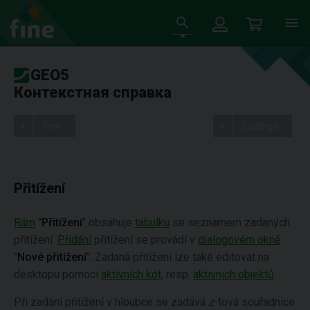
GEO5
Контекстная справка
Tree
Settings
Přitížení
Rám
"
Přitížení
" obsahuje
tabulku
se seznamem zadaných
přitížení.
Přidání
přitížení se provádí v
dialogovém okně
"
Nové přitížení
". Zadaná přitížení lze také editovat na
desktopu pomocí
aktivních kót
, resp.
aktivních objektů
.
Při zadání přitížení v hloubce se zadává
z
-tová souřadnice