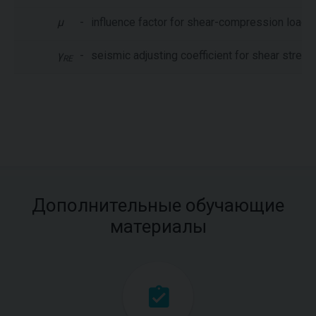
μ
-
influence factor for shear-compression load
γ
-
seismic adjusting coefficient for shear stren
RE
Дополнительные обучающие
материалы