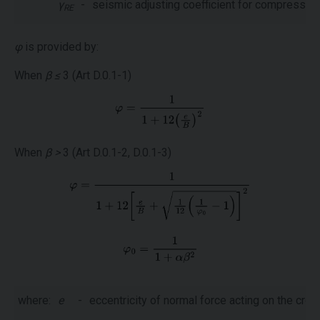
γ
-
seismic adjusting coefficient for compressiv
RE
φ
is provided by:
When
β ≤
3 (Art D.0.1-1)
When
β >
3 (Art D.0.1-2, D.0.1-3)
where:
e
-
eccentricity of normal force acting on the cro