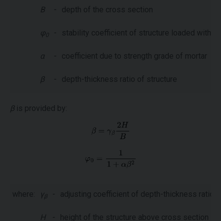
B
-
depth of the cross section
φ
-
stability coefficient of structure loaded with a
0
α
-
coefficient due to strength grade of mortar
β
-
depth-thickness ratio of structure
β
is provided by:
where:
γ
-
adjusting coefficient of depth-thickness ratio
β
H
-
height of the structure above cross section