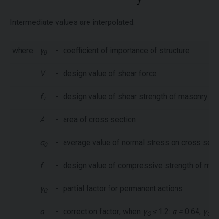
Intermediate values are interpolated.
where:
γ
-
coefficient of importance of structure
0
V
-
design value of shear force
f
-
design value of shear strength of masonry
v
A
-
area of cross section
σ
-
average value of normal stress on cross sect
0
f
-
design value of compressive strength of ma
γ
-
partial factor for permanent actions
G
α
-
correction factor; when
γ
≤
1.2:
α =
0.64;
γ
≥
G
G