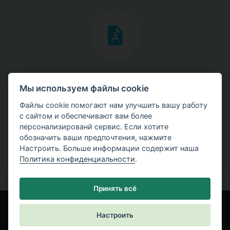
Инженерные мануалы
Мы используем файлы cookie
Скачайте мануалы с теоретическими и практическими
Файлы cookie помогают нам улучшить вашу работу
примерами использования программ.
с сайтом и обеспечивают вам более
персонализированй сервис. Если хотите
обозначить ваши предпочтения, нажмите
Настроить. Больше информации содержит наша
Политика конфиденциальности
.
Принять всё
Настроить
© Fine spol. s r.o.