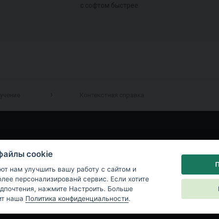
с софтом быстрее
учение
Контекстная справка
файлы cookie
П
ют нам улучшить вашу работу с сайтом и
лее персонализированй сервис. Если хотите
дпочтения, нажмите Настроить. Больше
ит наша
Политика конфиденциальности
.
а конфиденциальности
|
Настройки файлов cookie
|
End User License Ag