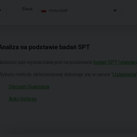
Язык
польский
Analiza na podstawie badań SPT
Nośność pali wyznaczana jest na podstawie
badań SPT (standard
Wyboru metody obliczeniowej dokonuje się w ramce "
Ustawienia
Décourt-Quaresma
Aoki-Velloso