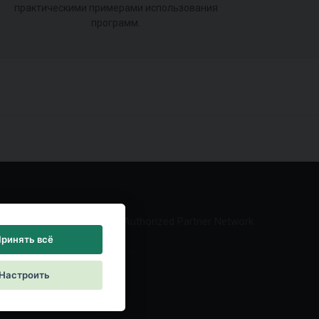
практическими примерами использования
программ.
Authorized Partner Network
ринять всё
Настроить
reement
|
Контакты