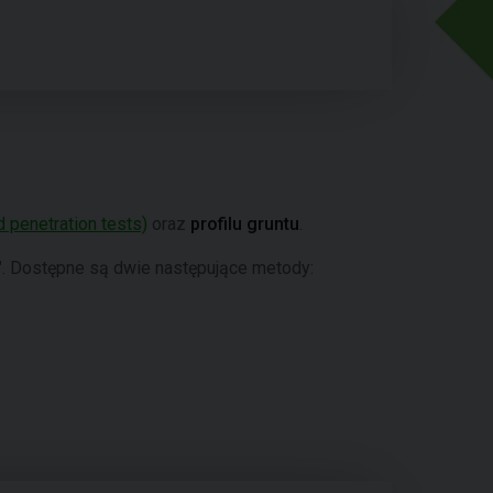
 penetration tests)
oraz
profilu gruntu
.
". Dostępne są dwie następujące metody: