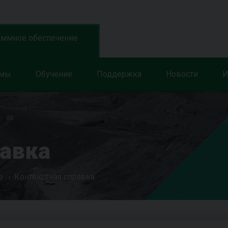
аммное обеспечение
ммы
Обучение
Поддержка
Новости
И
равка
е
Контекстная справка