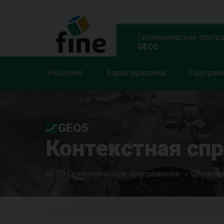
Геотехническое прогр
GEO5
Решения
Характеристика
Програ
GEO5
Контекстная сп
GEO5 Геотехническое программное
Обучени