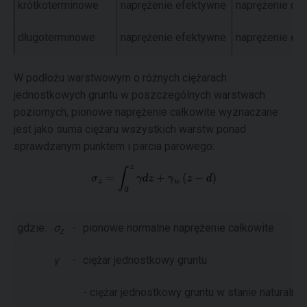
krótkoterminowe
naprężenie efektywne
naprężenie cał
długoterminowe
naprężenie efektywne
naprężenie ef
W podłożu warstwowym o różnych ciężarach
jednostkowych gruntu w poszczególnych warstwach
poziomych, pionowe naprężenie całkowite wyznaczane
jest jako suma ciężaru wszystkich warstw ponad
sprawdzanym punktem i parcia parowego:
gdzie:
σ
-
pionowe normalne naprężenie całkowite
z
γ
-
ciężar jednostkowy gruntu
- ciężar jednostkowy gruntu w stanie natural