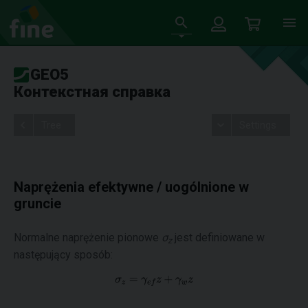
GEO5
Контекстная справка
Tree
Settings
Naprężenia efektywne / uogólnione w
gruncie
Normalne naprężenie pionowe
σ
jest definiowane w
z
następujący sposób: