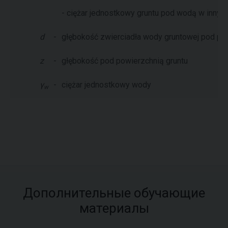
- ciężar jednostkowy gruntu pod wodą w innyc
d
-
głębokość zwierciadła wody gruntowej pod po
z
-
głębokość pod powierzchnią gruntu
γ
-
ciężar jednostkowy wody
w
Дополнительные обучающие
материалы