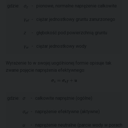
gdzie:
σ
-
pionowe, normalne naprężenie całkowite
z
γ
-
ciężar jednostkowy gruntu zanurzonego
ef
z
-
głębokość pod powierzchnią gruntu
γ
-
ciężar jednostkowy wody
w
Wyrażenie to w swojej uogólnionej formie opisuje tak
zwane pojęcie naprężenia efektywnego:
gdzie:
σ
-
całkowite naprężnie (ogólne)
σ
-
naprężenie efektywne (aktywne)
ef
u
-
naprężenie neutralne (parcie wody w porach)