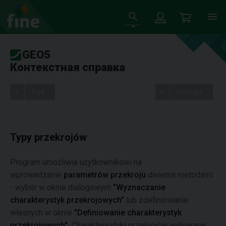
GEO5
Контекстная справка
Tree
Settings
Typy przekrojów
Program umożliwia użytkownikowi na
wprowadzanie
parametrów przekroju
dwiema metodami
- wybór w oknie dialogowym
"Wyznaczanie
charakterystyk przekrojowych"
lub zdefiniowanie
własnych w oknie
"Definiowanie charakterystyk
przekrojowych".
Charakterystyki przekrojów wybierane