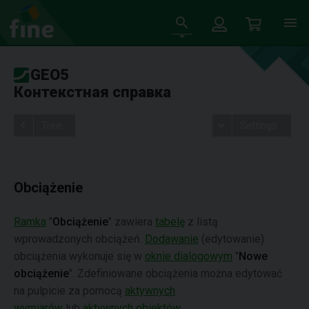
GEO5
Контекстная справка
Tree
Settings
Obciążenie
Ramka
"
Obciążenie
" zawiera
tabelę
z listą
wprowadzonych obciążeń.
Dodawanie
(edytowanie)
obciążenia wykonuje się w
oknie dialogowym
"
Nowe
obciążenie
". Zdefiniowane obciążenia można edytować
na pulpicie za pomocą
aktywnych
wymiarów
lub
aktywnych obiektów
.