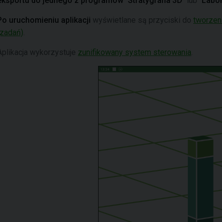
eksportu do jednego z programów
"
Stratygrafia 3D
" lub "
Labo
Po uruchomieniu aplikacji
wyświetlane są przyciski do
tworzeni
(zadań)
.
Aplikacja wykorzystuje
zunifikowany system sterowania
.