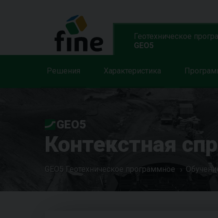
Геотехническое прогр
GEO5
Решения
Характеристика
Програ
GEO5
Контекстная сп
GEO5 Геотехническое программное
Обучени