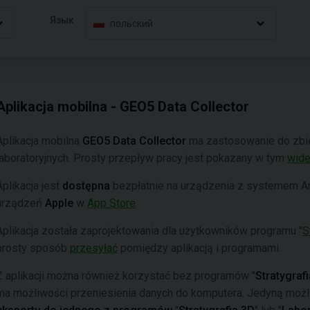
Язык
польский
Aplikacja mobilna - GEO5 Data Collector
Aplikacja mobilna
GEO5 Data Collector
ma zastosowanie do zbie
laboratoryjnych. Prosty przepływ pracy jest pokazany w tym
wid
Aplikacja jest
dostępna
bezpłatnie na urządzenia z systemem A
urządzeń
Apple
w
App Store
.
Aplikacja została zaprojektowania dla użytkowników programu "
S
prosty sposób
przesyłać
pomiędzy aplikacją i programami.
Z aplikacji można również korzystać bez programów "
Stratygraf
ma możliwości przeniesienia danych do komputera. Jedyną możli