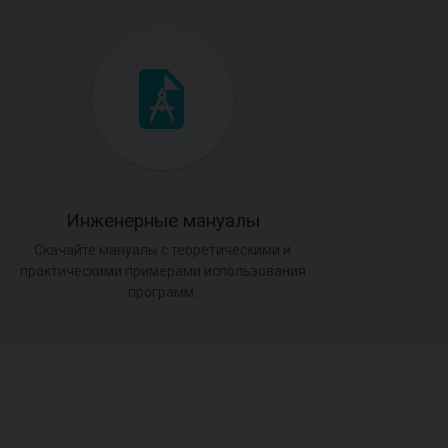
Инженерные мануалы
Скачайте мануалы с теоретическими и
практическими примерами использования
программ.