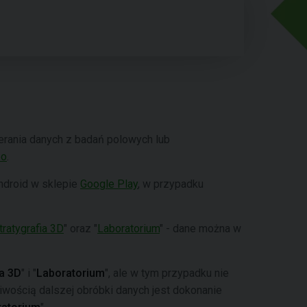
rania danych z badań polowych lub
eo
.
ndroid w sklepie
Google Play
, w przypadku
tratygrafia 3D
" oraz "
Laboratorium
" - dane można w
ia 3D
" i "
Laboratorium
", ale w tym przypadku nie
wością dalszej obróbki danych jest dokonanie