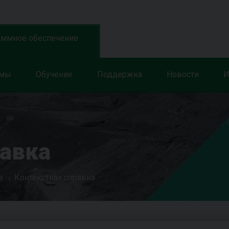
аммное обеспечение
ммы
Обучение
Поддержка
Новости
И
равка
е
Контекстная справка