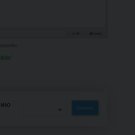
 rysunku
ników
".
сию
Скачать