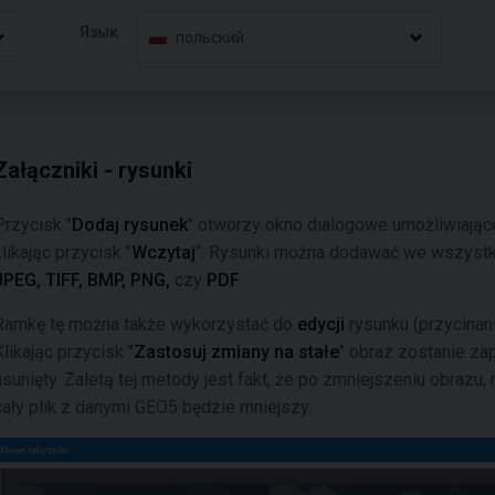
Язык
польский
Załączniki - rysunki
Przycisk "
Dodaj rysunek
" otworzy okno dialogowe umożliwiają
klikając przycisk "
Wczytaj
". Rysunki można dodawać we wszystki
JPEG, TIFF, BMP, PNG,
czy
PDF
.
Ramkę tę można także wykorzystać do
edycji
rysunku
(przycinan
Klikając przycisk "
Zastosuj zmiany na stałe
" obraz zostanie zap
usunięty. Zaletą tej metody jest fakt, że po zmniejszeniu obrazu,
cały plik z danymi GEO5 będzie mniejszy.