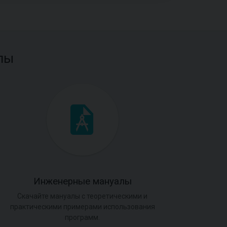
лы
Инженерные мануалы
Скачайте мануалы с теоретическими и
практическими примерами использования
программ.