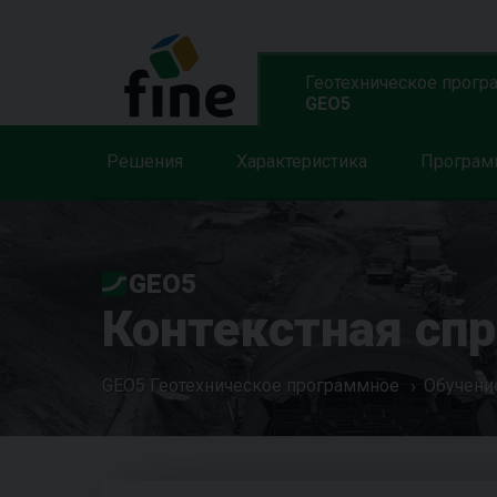
Геотехническое прогр
GEO5
Решения
Характеристика
Програ
GEO5
Контекстная сп
GEO5 Геотехническое программное
Обучени