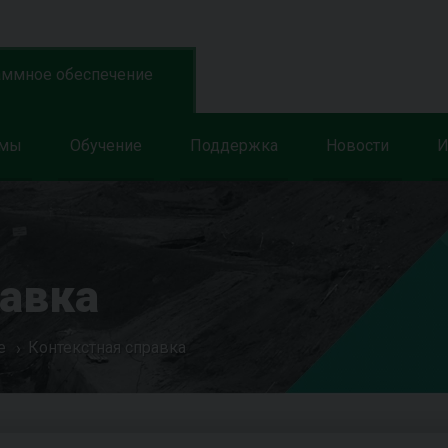
аммное обеспечение
ммы
Обучение
Поддержка
Новости
И
равка
е
Контекстная справка