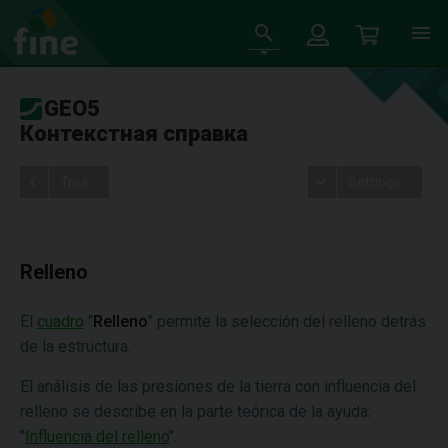
GEO5
Контекстная справка
Tree
Settings
Relleno
El
cuadro
"
Relleno
" permite la selección del relleno detrás
de la estructura.
El análisis de las presiones de la tierra con influencia del
relleno se describe en la parte teórica de la ayuda:
"
Influencia del relleno
".