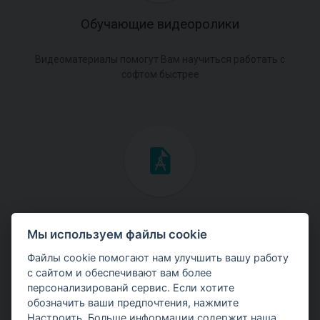
Обучающие видеоролики
Видеоматериалы помогут Вам научиться работать с
софтом быстрее
Инженерные мануалы
Мы используем файлы cookie
Скачайте мануалы с теоретическими и практическими
Файлы cookie помогают нам улучшить вашу работу
примерами использования программ.
с сайтом и обеспечивают вам более
персонализированй сервис. Если хотите
обозначить ваши предпочтения, нажмите
Настроить. Больше информации содержит наша