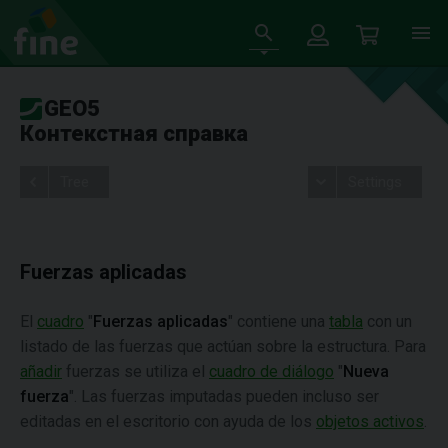
GEO5
Контекстная справка
Tree
Settings
Fuerzas aplicadas
El
cuadro
"
Fuerzas aplicadas
" contiene una
tabla
con un
listado de las fuerzas que actúan sobre la estructura. Para
añadir
fuerzas se utiliza el
cuadro de diálogo
"
Nueva
fuerza
". Las fuerzas imputadas pueden incluso ser
editadas en el escritorio con ayuda de los
objetos activos
.