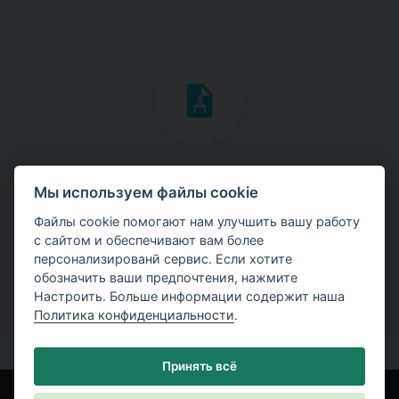
Инженерные мануалы
Мы используем файлы cookie
Скачайте мануалы с теоретическими и практическими
Файлы cookie помогают нам улучшить вашу работу
примерами использования программ.
с сайтом и обеспечивают вам более
персонализированй сервис. Если хотите
обозначить ваши предпочтения, нажмите
Настроить. Больше информации содержит наша
Политика конфиденциальности
.
Принять всё