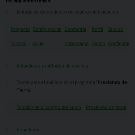
los siguientes temas:
Entrada de datos dentro de cuadros individuales
Proyecto
Configuración
Geometría
Perfil
Suelos
Terreno
Agua
Sobrecarga
Sismo
Configuració
Estándares y métodos de análisis
Teoría para el análisis en el programa "
Presiones de
Tierra
":
Tensión en el cuerpo del suelo
Presiones de tierra
Resultados