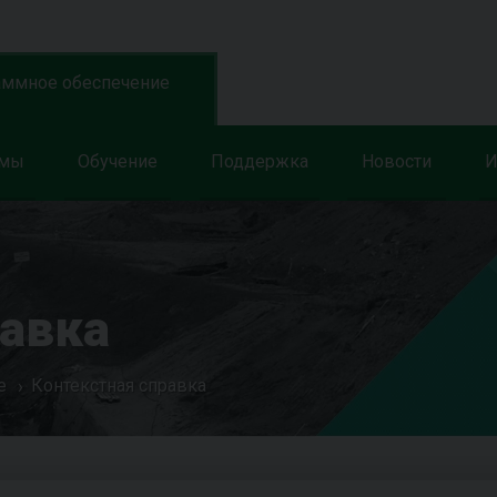
аммное обеспечение
ммы
Обучение
Поддержка
Новости
И
равка
е
Контекстная справка