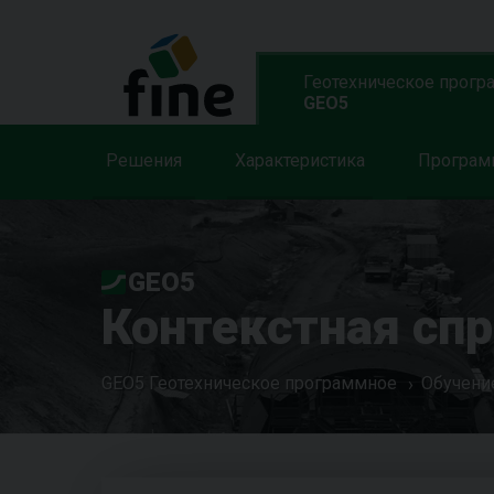
Геотехническое прогр
GEO5
Решения
Характеристика
Програ
GEO5
Контекстная сп
GEO5 Геотехническое программное
Обучени