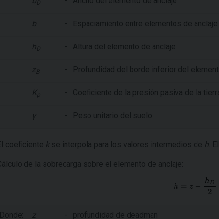
b
-
Ancho del elemento de anclaje
D
b
-
Espaciamiento entre elementos de anclaje
h
-
Altura del elemento de anclaje
D
z
-
Profundidad del borde inferior del element
B
K
-
Coeficiente de la presión pasiva de la tierr
p
γ
-
Peso unitario del suelo
El coeficiente
k
se interpola para los valores intermedios de
h
. E
Cálculo de la sobrecarga sobre el elemento de anclaje:
Donde:
z
-
profundidad de deadman