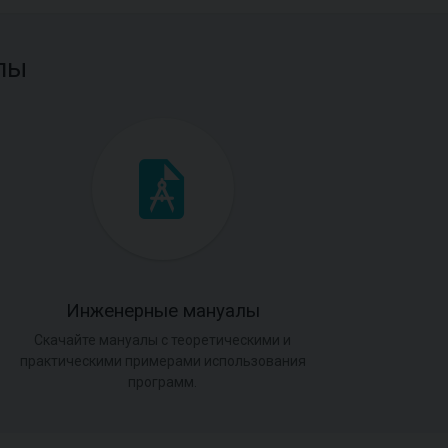
лы
Инженерные мануалы
Скачайте мануалы с теоретическими и
практическими примерами использования
программ.