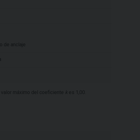
o de anclaje
a
l valor máximo del coeficiente
k
es 1,00.