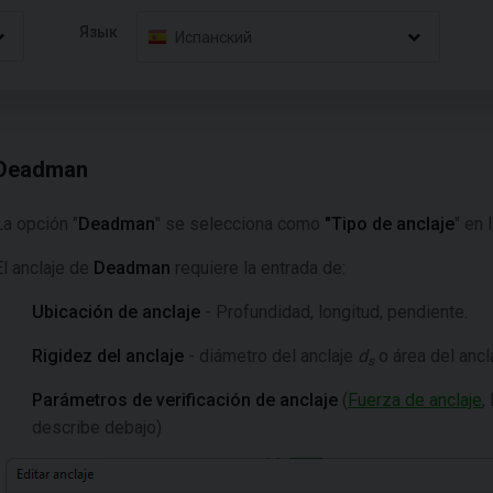
Язык
Испанский
Deadman
La opción "
Deadman
" se selecciona como
"Tipo de anclaje
" en 
El anclaje de
Deadman
requiere la entrada de:
Ubicación de anclaje
- Profundidad, longitud, pendiente.
Rigidez del anclaje
- diámetro del anclaje
d
o área del ancl
s
Parámetros de verificación de anclaje
(
Fuerza de anclaje
,
describe debajo)