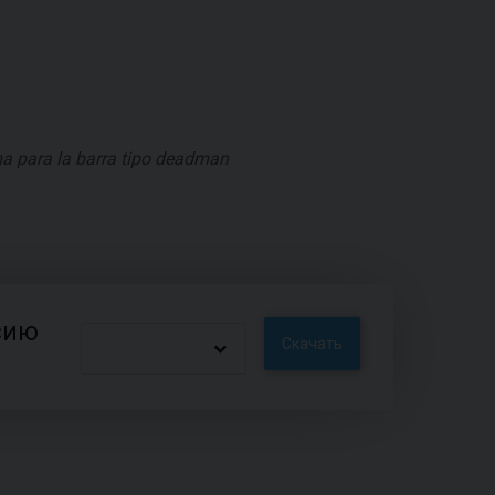
ima para la barra tipo deadman
сию
Скачать