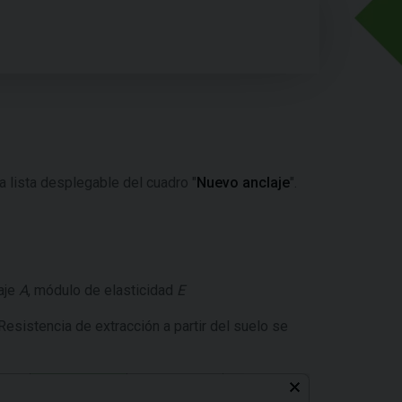
la lista desplegable del cuadro "
Nuevo anclaje
".
aje
A
, módulo de elasticidad
E
 Resistencia de extracción a partir del suelo se