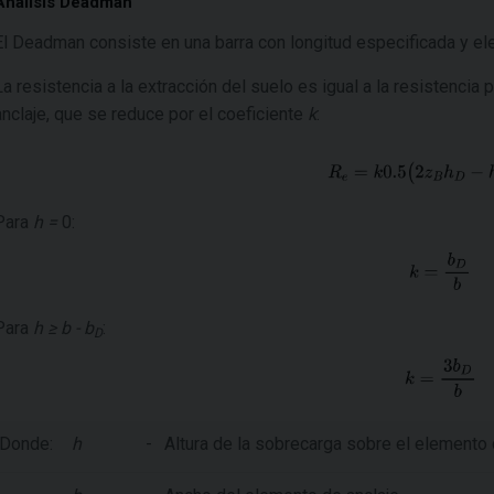
Análisis Deadman
El Deadman consiste en una barra con longitud especificada y el
La resistencia a la extracción del suelo es igual a la resistencia 
anclaje, que se reduce por el coeficiente
k
:
Para
h =
0:
Para
h ≥ b - b
:
D
Donde:
h
-
Altura de la sobrecarga sobre el elemento 