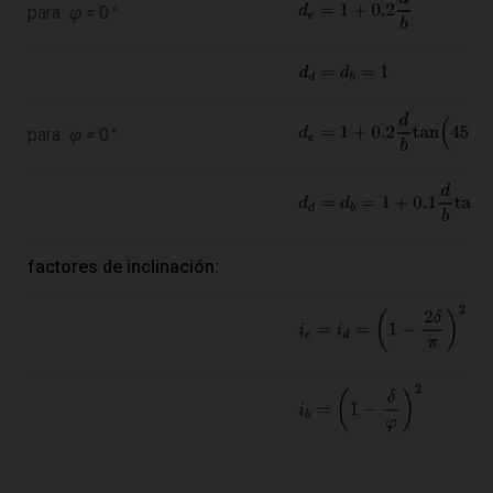
para:
φ =
0
°
para:
φ ≠
0
°
factores de inclinación: