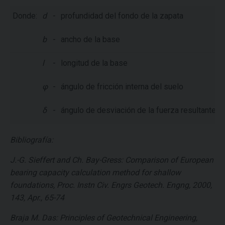
Donde:
d
-
profundidad del fondo de la zapata
b
-
ancho de la base
l
-
longitud de la base
φ
-
ángulo de fricción interna del suelo
δ
-
ángulo de desviación de la fuerza resultante de 
Bibliografía:
J.-G. Sieffert and Ch. Bay-Gress: Comparison of European
bearing capacity calculation method for shallow
foundations, Proc. Instn Civ. Engrs Geotech. Engng, 2000,
143, Apr., 65-74
Braja M. Das: Principles of Geotechnical Engineering,