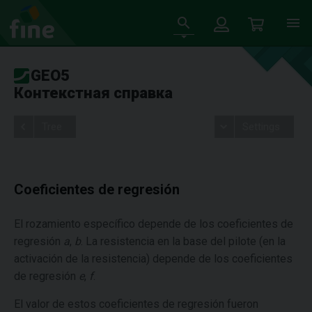
GEO5
Контекстная справка
Tree
Settings
Coeficientes de regresión
El rozamiento específico depende de los coeficientes de
regresión
a
,
b
. La resistencia en la base del pilote (en la
activación de la resistencia) depende de los coeficientes
de regresión
e
,
f
.
El valor de estos coeficientes de regresión fueron