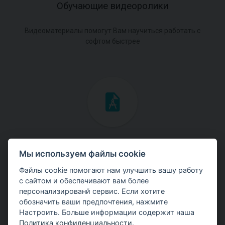
Обучающие видеоролики
Видеоматериалы помогут Вам научиться работать с
софтом быстрее
Инженерные мануалы
Мы используем файлы cookie
Скачайте мануалы с теоретическими и практическими
Файлы cookie помогают нам улучшить вашу работу
примерами использования программ.
с сайтом и обеспечивают вам более
персонализированй сервис. Если хотите
обозначить ваши предпочтения, нажмите
Настроить. Больше информации содержит наша
Политика конфиденциальности
.