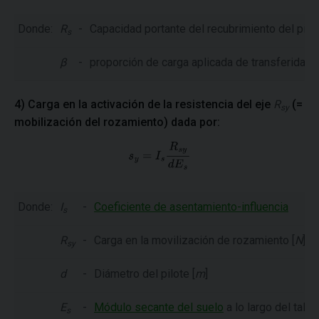
Donde:
R
-
Capacidad portante del recubrimiento del pilot
s
β
-
proporción de carga aplicada de transferida al 
4) Carga en la activación de la resistencia del eje
R
(=
sy
mobilización del rozamiento) dada por:
Donde:
I
-
Coeficiente de asentamiento-influencia
s
R
-
Carga en la movilización de rozamiento [
N
]
sy
d
-
Diámetro del pilote [
m
]
E
-
Módulo secante del suelo
a lo largo del tallo 
s