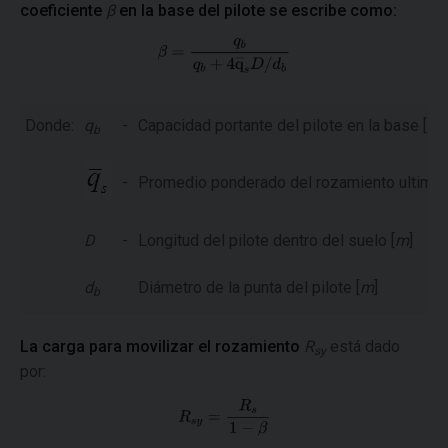
coeficiente
β
en la base del pilote se escribe como:
Donde:
q
-
Capacidad portante del pilote en la base [
M
b
-
Promedio ponderado del rozamiento ultimo 
D
-
Longitud del pilote dentro del suelo [
m
]
d
Diámetro de la punta del pilote [
m
]
b
La carga para movilizar el rozamiento
R
está dado
sy
por: