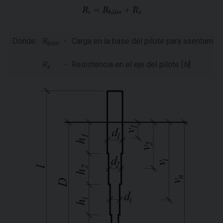
Donde:
R
-
Carga en la base del pilote para asentamien
blim
R
-
Resistencia en el eje del pilote [
N
]
s