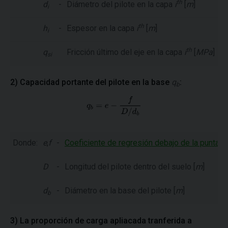
th
d
-
Diámetro del pilote en la capa
i
[
m
]
i
th
h
-
Espesor en la capa
i
[
m
]
i
th
q
Fricción último del eje en la capa
i
[
MPa
]
si
2) Capacidad portante del pilote en la base
q
:
b
Donde:
e
,
f
-
Coeficiente de regresión debajo de la punta de
D
-
Longitud del pilote dentro del suelo [
m
]
d
-
Diámetro en la base del pilote [
m
]
b
3) La proporción de carga apliacada tranferida a