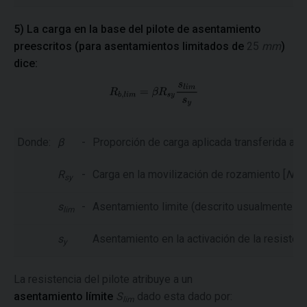
5) La carga en la base del pilote de asentamiento
preescritos (para asentamientos limitados de
25
mm
)
dice:
Donde:
β
-
Proporción de carga aplicada transferida al co
R
-
Carga en la movilización de rozamiento [
N
]
sy
s
-
Asentamiento limite (descrito usualmente 
lim
s
Asentamiento en la activación de la resistenci
y
La resistencia del pilote atribuye a un
asentamiento límite
S
dado esta dado por:
lim