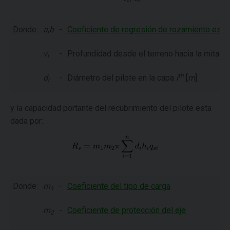
Donde:
a
,
b
-
Coeficiente de regresión de rozamiento espec
v
-
Profundidad desde el terreno hacia la mitad 
i
th
d
-
Diámetro del pilote en la capa
i
[
m
]
i
y la capacidad portante del recubrimiento del pilote esta
dada por:
Donde:
m
-
Coeficiente del tipo de carga
1
m
-
Coeficiente de protección del eje
2