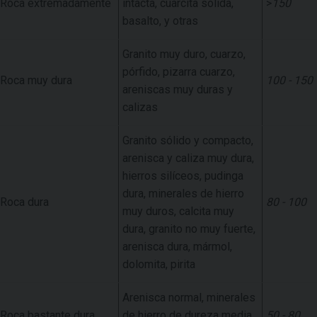
Roca extremadamente
intacta, cuarcita sólida,
>
150
basalto, y otras
Granito muy duro, cuarzo,
pórfido, pizarra cuarzo,
Roca muy dura
100 - 150
areniscas muy duras y
calizas
Granito sólido y compacto,
arenisca y caliza muy dura,
hierros silíceos, pudinga
dura, minerales de hierro
Roca dura
80 - 100
muy duros, calcita muy
dura, granito no muy fuerte,
arenisca dura, mármol,
dolomita, pirita
Arenisca normal, minerales
Roca bastante dura
de hierro de dureza media,
50 - 80