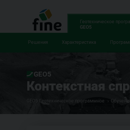
Геотехническое прогр
GEO5
Решения
Характеристика
Програ
GEO5
Контекстная сп
GEO5 Геотехническое программное
Обучени