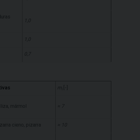
duras
1,0
1,0
0,7
tivas
m
[-]
i
aliza, mármol
≈ 7
izarra cieno, pizarra
≈ 10