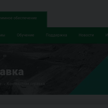
аммное обеспечение
ммы
Обучение
Поддержка
Новости
И
равка
е
Контекстная справка