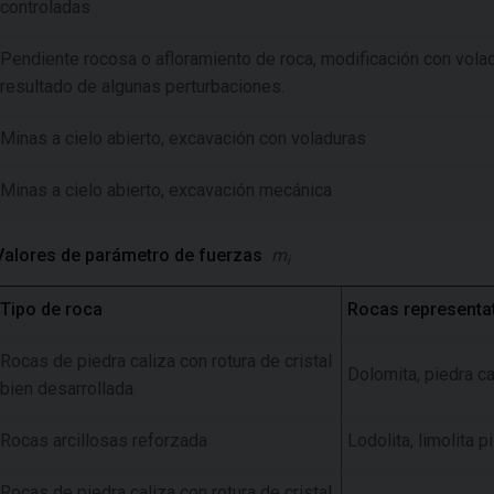
controladas
Pendiente rocosa o afloramiento de roca, modificación con vola
resultado de algunas perturbaciones.
Minas a cielo abierto, excavación con voladuras
Minas a cielo abierto, excavación mecánica
Valores de parámetro de fuerzas
m
i
Tipo de roca
Rocas representa
Rocas de piedra caliza con rotura de cristal
Dolomita, piedra c
bien desarrollada
Rocas arcillosas reforzada
Lodolita, limolita p
Rocas de piedra caliza con rotura de cristal