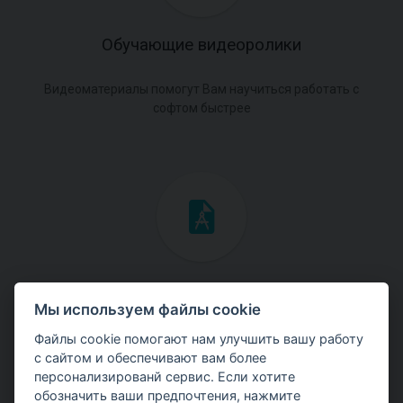
Обучающие видеоролики
Видеоматериалы помогут Вам научиться работать с
софтом быстрее
Инженерные мануалы
Мы используем файлы cookie
Скачайте мануалы с теоретическими и практическими
Файлы cookie помогают нам улучшить вашу работу
примерами использования программ.
с сайтом и обеспечивают вам более
персонализированй сервис. Если хотите
обозначить ваши предпочтения, нажмите