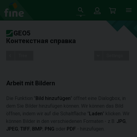
GEO5
Контекстная справка
Tree
Settings
Arbeit mit Bildern
Die Funktion "
Bild hinzufügen
" öffnet eine Dialogbox, in
dem Sie Bilder hinzufügen können. Wir können das Bild
öffnen, indem wir auf die Schaltfläche "
Laden
" klicken. Wir
können Bilder in den verschiedenen Formaten - z.B.
JPG
,
JPEG
,
TIFF
,
BMP
,
PNG
oder
PDF
- hinzufügen.