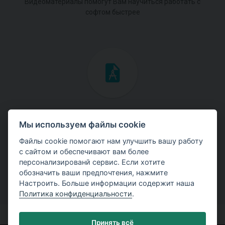
Видеоматериалы помогут Вам научиться работать с
софтом быстрее
Инженерные мануалы
Мы используем файлы cookie
Скачайте мануалы с теоретическими и практическими
Файлы cookie помогают нам улучшить вашу работу
примерами использования программ.
с сайтом и обеспечивают вам более
персонализированй сервис. Если хотите
обозначить ваши предпочтения, нажмите
Настроить. Больше информации содержит наша
Политика конфиденциальности
.
Принять всё