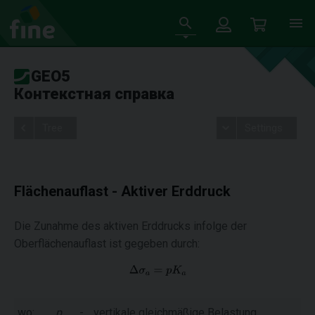
GEO5
Контекстная справка
Tree
Settings
Flächenauflast - Aktiver Erddruck
Die Zunahme des aktiven Erddrucks infolge der
Oberflächenauflast ist gegeben durch:
wo:
p
-
vertikale gleichmäßige Belastung