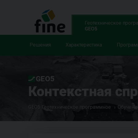
Геотехническое прогр
GEO5
Решения
Характеристика
Програ
GEO5
Контекстная сп
GEO5 Геотехническое программное
Обучени