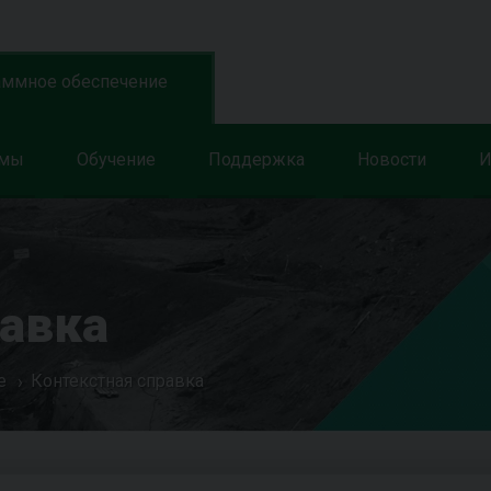
аммное обеспечение
ммы
Обучение
Поддержка
Новости
И
равка
е
Контекстная справка