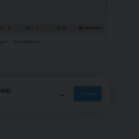
en" - "Grunddaten"
сию
Скачать