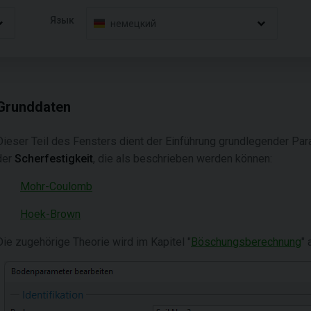
Язык
немецкий
Grunddaten
Dieser Teil des Fensters dient der Einführung grundlegender Pa
der
Scherfestigkeit
, die als beschrieben werden können:
Mohr-Coulomb
Hoek-Brown
Die zugehörige Theorie wird im Kapitel "
Böschungsberechnung
" 