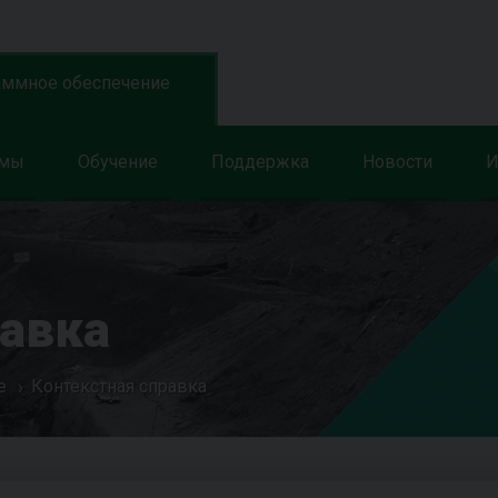
аммное обеспечение
ммы
Обучение
Поддержка
Новости
И
равка
е
Контекстная справка