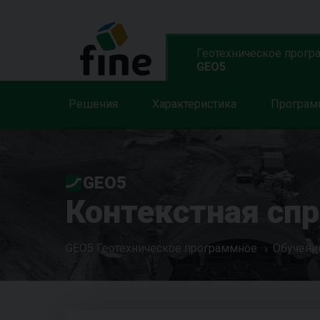
Геотехническое прогр
GEO5
Решения
Характеристика
Програ
GEO5
Контекстная сп
GEO5 Геотехническое программное
Обучени