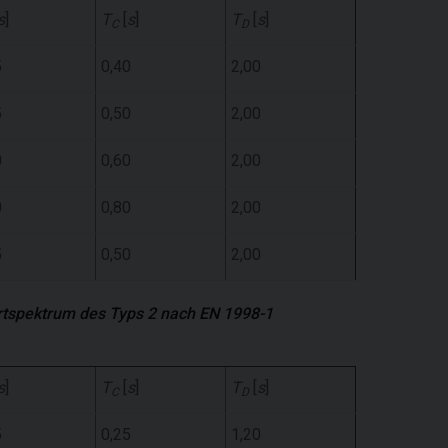
s
]
T
[
s
]
T
[
s
]
C
D
5
0,40
2,00
5
0,50
2,00
0
0,60
2,00
0
0,80
2,00
5
0,50
2,00
ortspektrum des Typs 2 nach EN 1998-1
s
]
T
[
s
]
T
[
s
]
C
D
5
0,25
1,20