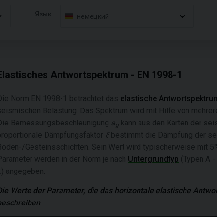
Язык
немецкий
Elastisches Antwortspektrum - EN 1998-1
Die Norm EN 1998-1 betrachtet das
elastische Antwortspektru
seismischen Belastung. Das Spektrum wird mit Hilfe von mehre
Die Bemessungsbeschleunigung
a
kann aus den Karten der se
g
proportionale Dämpfungsfaktor
ξ
bestimmt die Dämpfung der sei
Boden-/Gesteinsschichten. Sein Wert wird typischerweise mit 5
Parameter werden in der Norm je nach
Untergrundtyp
(Typen A -
2) angegeben.
Die Werte der Parameter, die das horizontale elastische Antw
beschreiben