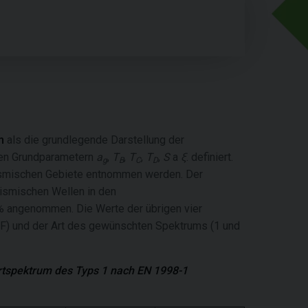
m
als die grundlegende Darstellung der
ren Grundparametern
a
,
T
,
T
,
T
,
S
a
ξ
. definiert.
g
B
C
D
ismischen Gebiete entnommen werden. Der
smischen Wellen in den
% angenommen. Die Werte der übrigen vier
 F) und der Art des gewünschten Spektrums (1 und
ortspektrum des Typs 1 nach EN 1998-1