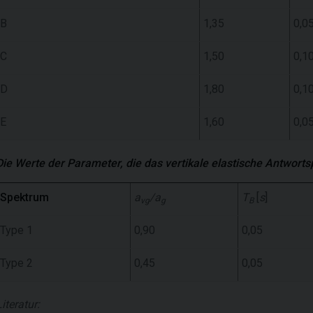
B
1,35
0,0
C
1,50
0,1
D
1,80
0,1
E
1,60
0,0
Die Werte der Parameter, die das vertikale elastische Antwor
Spektrum
a
/a
T
[
s
]
vg
g
B
Type 1
0,90
0,05
Type 2
0,45
0,05
Literatur: