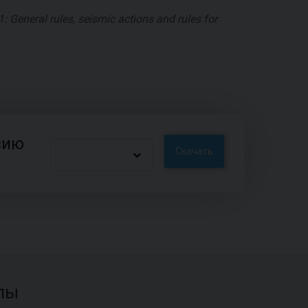
: General rules, seismic actions and rules for
сию
Скачать
лы