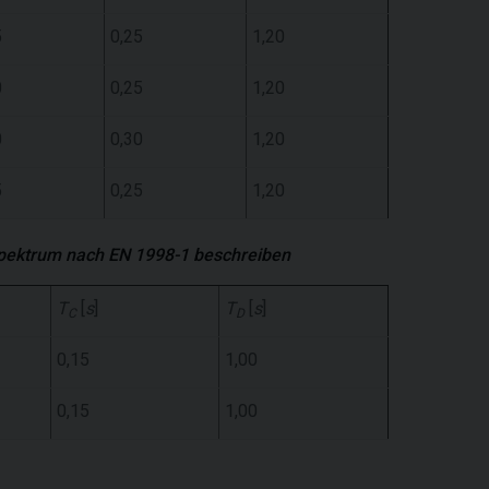
5
0,25
1,20
0
0,25
1,20
0
0,30
1,20
5
0,25
1,20
tspektrum nach EN 1998-1 beschreiben
T
[
s
]
T
[
s
]
C
D
0,15
1,00
0,15
1,00