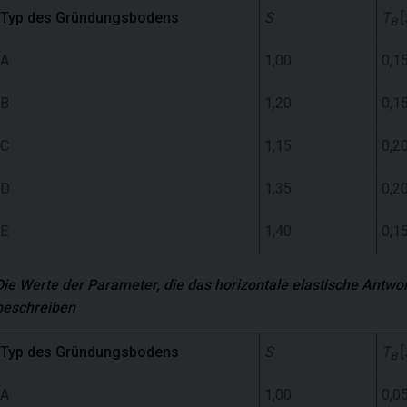
Typ des Gründungsbodens
S
T
[
B
A
1,00
0,1
B
1,20
0,1
C
1,15
0,2
D
1,35
0,2
E
1,40
0,1
Die Werte der Parameter, die das horizontale elastische Antw
beschreiben
Typ des Gründungsbodens
S
T
[
B
A
1,00
0,0