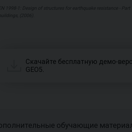
EN 1998-1: Design of structures for earthquake resistance - Part 1
buildings, (2006).
Скачайте бесплатную демо-вер
GEO5.
ополнительные обучающие материа