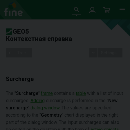
GEO5
Контекстная справка
Tree
Settings
Surcharge
The "
Surcharge
"
frame
contains a
table
with a list of input
surcharges.
Adding
surcharge is performed in the "
New
surcharge
"
dialog window
. The values are specified
according to the "
Geometry
" chart displayed in the right
part of the dialog window. The input surcharges can also
be edited on the desktop with the help of
active objects
.