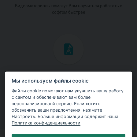
Видеоматериалы помогут Вам научиться работать с
софтом быстрее
Инженерные мануалы
Мы используем файлы cookie
Скачайте мануалы с теоретическими и практическими
Файлы cookie помогают нам улучшить вашу работу
примерами использования программ.
с сайтом и обеспечивают вам более
персонализированй сервис. Если хотите
обозначить ваши предпочтения, нажмите
Настроить. Больше информации содержит наша
Политика конфиденциальности
.